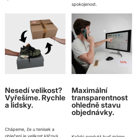
spokojenost.
Nesedí velikost?
Maximální
Vyřešíme. Rychle
transparentnost
a lidsky.
ohledně stavu
objednávky.
Chápeme, že u tenisek a
oblečení je velikost klíčová.
Každý produkt buď máme