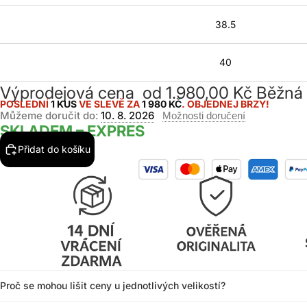
38.5
40
Výprodejová cena
od 1.980,00 Kč
Běžná
POSLEDNÍ
1 KUS
VE SLEVĚ ZA
1 980 KČ
. OBJEDNEJ BRZY!
Můžeme doručit do:
10. 8. 2026
Možnosti doručení
SKLADEM – EXPRES
Přidat do košíku
Proč se mohou lišit ceny u jednotlivých velikostí?