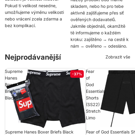
Pokud ti velikost nesedne,
skladem, nebo ho pro tebe
umožňujeme výměnu velikosti
aktivně zajišťujeme přes síť
nebo vrácení zcela zdarma a
ověřených dodavatelů.
bez komplikací.
Jakmile objednáš, okamžitě
tě informujeme o každém
kroku: zajištěno → na cestě k
nám → ověřeno → odesláno.
Nejprodávanější
Zobrazit vše
Supreme
Fear
-37%
Hanes
of
Boxer
God
Briefs
Essentials
Black
Shorts
(SS22)
Stretch
Limo
Supreme Hanes Boxer Briefs Black
Fear of God Essentials S