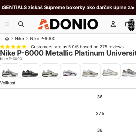
SENTIALS získaš Supreme boxerky ako darček úplne zadar
Celke
polože
v košík
0
›
›
Nike
Nike P-6000
Customers rate us 5.0/5 based on 275 reviews.
Nike P-6000 Metallic Platinum Universi
Nike P-6000
Velikost
36
37.5
38