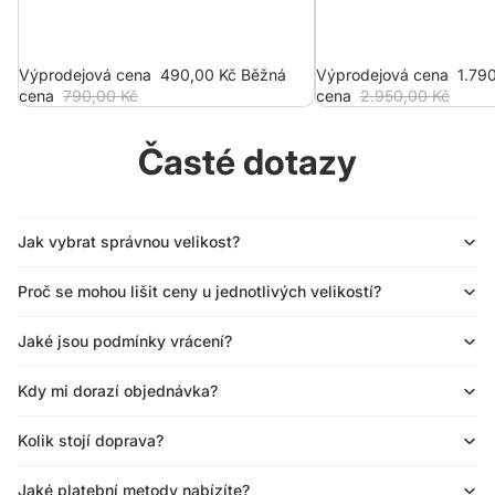
Výprodejová cena
490,00 Kč
Běžná
Výprodejová cena
1.79
cena
790,00 Kč
cena
2.950,00 Kč
Časté dotazy
Jak vybrat správnou velikost?
Proč se mohou lišit ceny u jednotlivých velikostí?
Jaké jsou podmínky vrácení?
Kdy mi dorazí objednávka?
Kolik stojí doprava?
Jaké platební metody nabízíte?