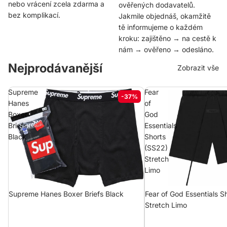
nebo vrácení zcela zdarma a
ověřených dodavatelů.
bez komplikací.
Jakmile objednáš, okamžitě
tě informujeme o každém
kroku: zajištěno → na cestě k
nám → ověřeno → odesláno.
Nejprodávanější
Zobrazit vše
Supreme
Fear
-37%
Hanes
of
Boxer
God
Briefs
Essentials
Black
Shorts
(SS22)
Stretch
Limo
Supreme Hanes Boxer Briefs Black
Fear of God Essentials S
Stretch Limo