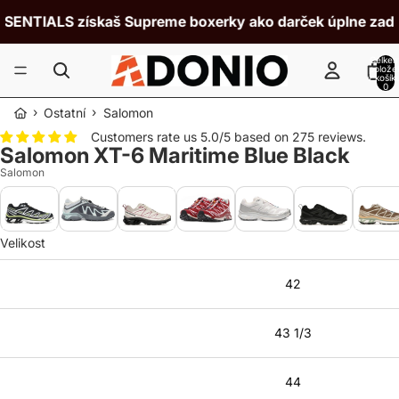
ENTIALS získaš Supreme boxerky ako darček úplne zadarm
Celke
polože
v košík
0
›
›
Ostatní
Salomon
Customers rate us 5.0/5 based on 275 reviews.
Salomon XT-6 Maritime Blue Black
Salomon
Velikost
42
43 1/3
44