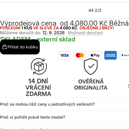
44 2/3
Výprodejová cena
od 4.080,00 Kč
Běžná
POSLEDNÍ
1 KUS
VE SLEVĚ ZA
4 080 KČ
. OBJEDNEJ BRZY!
Můžeme doručit do:
12. 8. 2026
Možnosti doručení
SKLADEM – externí sklad
Přidat do košíku
Proč se mohou lišit ceny u jednotlivých velikostí?
Proč si pořídit právě tento model?