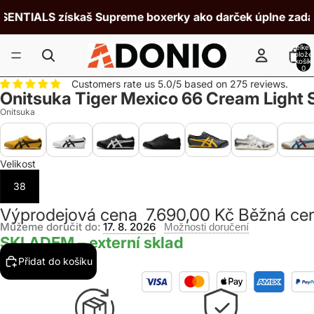
ENTIALS získaš Supreme boxerky ako darček úplne zadarm
Celke
polože
v košík
0
Customers rate us 5.0/5 based on 275 reviews.
Onitsuka Tiger Mexico 66 Cream Light
Onitsuka
Velikost
38
Výprodejová cena
7.690,00 Kč
Běžná ce
Můžeme doručit do:
17. 8. 2026
Možnosti doručení
SKLADEM – externí sklad
Přidat do košíku