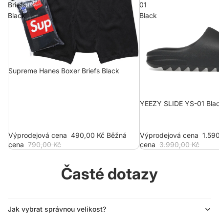
Briefs
01
Black
Black
Supreme Hanes Boxer Briefs Black
YEEZY SLIDE YS-01 Bla
Výprodejová cena
490,00 Kč
Běžná
Výprodejová cena
1.59
cena
790,00 Kč
cena
3.990,00 Kč
Časté dotazy
Jak vybrat správnou velikost?