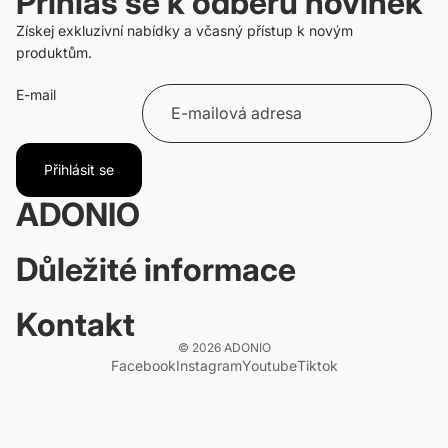
Přihlas se k odběru novinek
Získej exkluzivní nabídky a včasný přístup k novým
produktům.
E-mail
Přihlásit se
ADONIO
Důležité informace
Kontakt
© 2026
ADONIO
Facebook
Instagram
Youtube
Tiktok