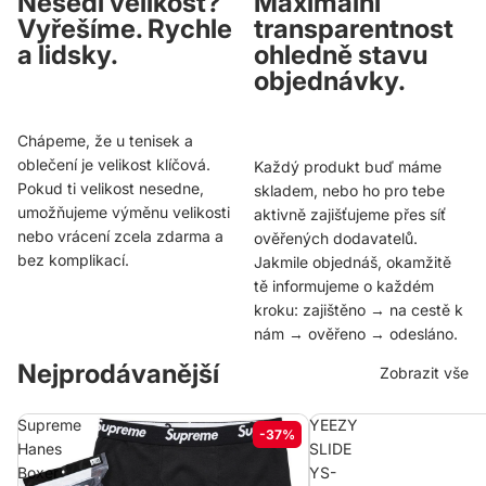
Nesedí velikost?
Maximální
Vyřešíme. Rychle
transparentnost
a lidsky.
ohledně stavu
objednávky.
Chápeme, že u tenisek a
oblečení je velikost klíčová.
Každý produkt buď máme
Pokud ti velikost nesedne,
skladem, nebo ho pro tebe
umožňujeme výměnu velikosti
aktivně zajišťujeme přes síť
nebo vrácení zcela zdarma a
ověřených dodavatelů.
bez komplikací.
Jakmile objednáš, okamžitě
tě informujeme o každém
kroku: zajištěno → na cestě k
nám → ověřeno → odesláno.
Nejprodávanější
Zobrazit vše
Supreme
YEEZY
-37%
Hanes
SLIDE
Boxer
YS-