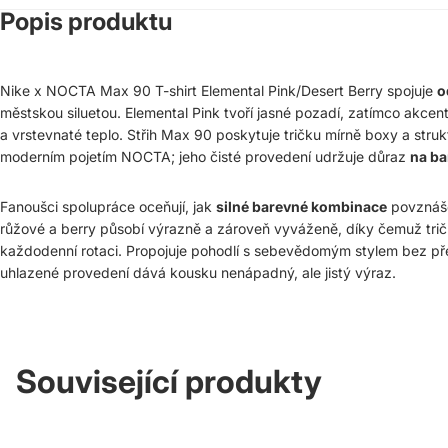
Popis produktu
Nike x NOCTA Max 90 T-shirt Elemental Pink/Desert Berry spojuje
o
městskou siluetou. Elemental Pink tvoří jasné pozadí, zatímco akcen
a vrstevnaté teplo. Střih Max 90 poskytuje tričku mírně boxy a stru
moderním pojetím NOCTA; jeho čisté provedení udržuje důraz
na ba
Fanoušci spolupráce oceňují, jak
silné barevné kombinace
povznáše
růžové a berry působí výrazně a zároveň vyváženě, díky čemuž tri
každodenní rotaci. Propojuje pohodlí s sebevědomým stylem bez pře
uhlazené provedení dává kousku nenápadný, ale jistý výraz.
Související produkty