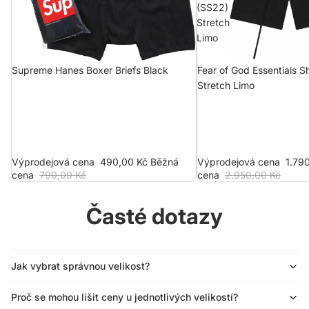
(SS22)
Stretch
Limo
Supreme Hanes Boxer Briefs Black
Fear of God Essentials S
Stretch Limo
Výprodejová cena
490,00 Kč
Běžná
Výprodejová cena
1.79
cena
790,00 Kč
cena
2.950,00 Kč
Časté dotazy
Jak vybrat správnou velikost?
Proč se mohou lišit ceny u jednotlivých velikostí?