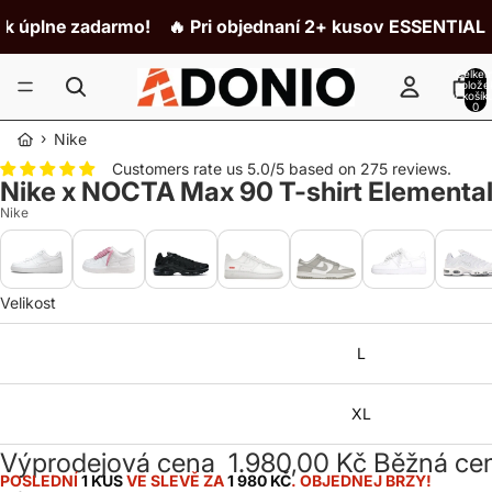
úplne zadarmo!
🔥 Pri objednaní 2+ kusov ESSENTIALS z
Celke
polože
v košík
0
›
Nike
Customers rate us 5.0/5 based on 275 reviews.
Nike x NOCTA Max 90 T-shirt Elemental
Nike
Velikost
L
XL
Výprodejová cena
1.980,00 Kč
Běžná ce
POSLEDNÍ
1 KUS
VE SLEVĚ ZA
1 980 KČ
. OBJEDNEJ BRZY!