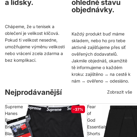
a lidsky.
ohledně stavu
objednávky.
Chápeme, že u tenisek a
oblečení je velikost klíčová.
Každý produkt buď máme
Pokud ti velikost nesedne,
skladem, nebo ho pro tebe
umožňujeme výměnu velikosti
aktivně zajišťujeme přes síť
nebo vrácení zcela zdarma a
ověřených dodavatelů.
bez komplikací.
Jakmile objednáš, okamžitě
tě informujeme o každém
kroku: zajištěno → na cestě k
nám → ověřeno → odesláno.
Nejprodávanější
Zobrazit vše
Supreme
Fear
-37%
Hanes
of
Boxer
God
Briefs
Essentials
Black
Shorts