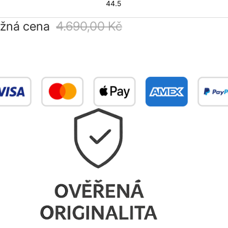
44.5
žná cena
4.690,00 Kč