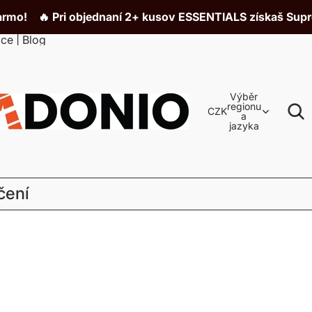
 Pri objednaní 2+ kusov ESSENTIALS získaš Supreme box
ace
|
Blog
Výběr
regionu
CZK
a
jazyka
čení