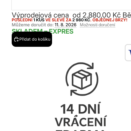
Výprodejová cena
od 2.880,00 Kč
Bě
POSLEDNÍ
1 KUS
VE SLEVĚ ZA
2 980 KČ
. OBJEDNEJ BRZY!
Můžeme doručit do:
11. 8. 2026
Možnosti doručení
SKLADEM – EXPRES
Přidat do košíku