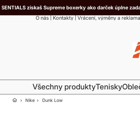
LS získaš Supreme boxerky ako darček úplne zadarmo!

O nás
|
Kontakty
|
Vrácení, výměny a reklam
Všechny produkty
Tenisky
Oble
›
Nike
›
Dunk Low