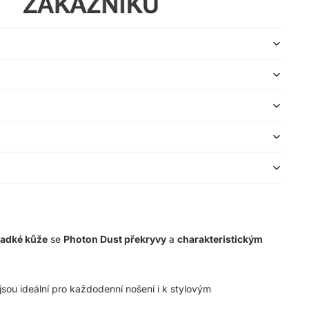
hladké kůže
se
Photon Dust překryvy
a
charakteristickým
y jsou ideální pro každodenní nošení i k stylovým