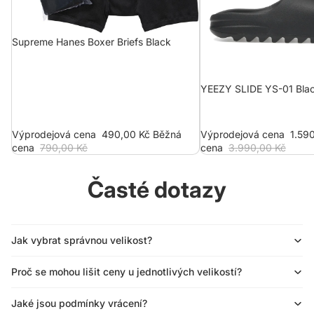
Supreme Hanes Boxer Briefs Black
YEEZY SLIDE YS-01 Bla
Výprodejová cena
490,00 Kč
Běžná
Výprodejová cena
1.59
cena
790,00 Kč
cena
3.990,00 Kč
Časté dotazy
Jak vybrat správnou velikost?
Proč se mohou lišit ceny u jednotlivých velikostí?
Jaké jsou podmínky vrácení?