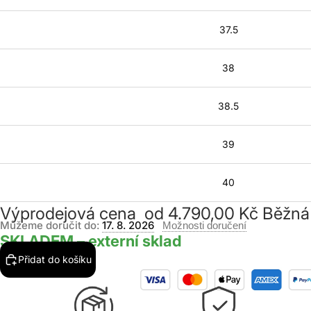
37.5
38
38.5
39
40
Výprodejová cena
od 4.790,00 Kč
Běžná
Můžeme doručit do:
17. 8. 2026
Možnosti doručení
SKLADEM – externí sklad
Přidat do košíku