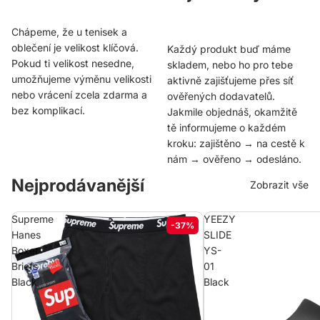
Chápeme, že u tenisek a
oblečení je velikost klíčová.
Každý produkt buď máme
Pokud ti velikost nesedne,
skladem, nebo ho pro tebe
umožňujeme výměnu velikosti
aktivně zajišťujeme přes síť
nebo vrácení zcela zdarma a
ověřených dodavatelů.
bez komplikací.
Jakmile objednáš, okamžitě
tě informujeme o každém
kroku: zajištěno → na cestě k
nám → ověřeno → odesláno.
Nejprodávanější
Zobrazit vše
Supreme
YEEZY
-37%
Hanes
SLIDE
Boxer
YS-
Briefs
01
Black
Black