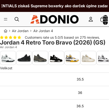
TIALS získaš Supreme boxerky ako darček úplne zadarmo!
Celke
polože
v košík
0
›
›
Air Jordan
Air Jordan 4
Customers rate us 5.0/5 based on 275 reviews.
Jordan 4 Retro Toro Bravo (2026) (GS)
Air Jordan 4
Velikost
35.5
36
36.5