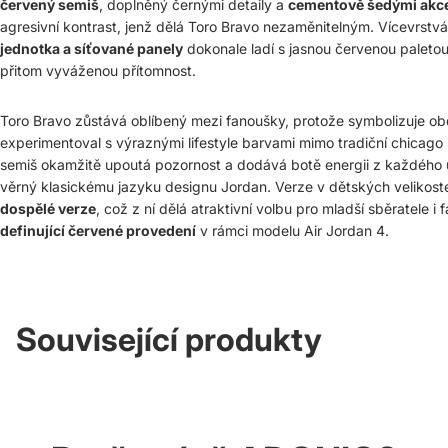
červený semiš
, doplněný černými detaily a
cementově šedými akc
agresivní kontrast, jenž dělá Toro Bravo nezaměnitelným. Vícevrstv
jednotka a síťované panely
dokonale ladí s jasnou červenou paletou 
přitom vyváženou přítomnost.
Toro Bravo zůstává oblíbený mezi fanoušky, protože symbolizuje o
experimentoval s výraznými lifestyle barvami mimo tradiční chicago
semiš okamžitě upoutá pozornost a dodává botě energii z každého 
věrný klasickému jazyku designu Jordan. Verze v dětských velikos
dospělé verze
, což z ní dělá atraktivní volbu pro mladší sběratele i 
definující červené provedení
v rámci modelu Air Jordan 4.
Související produkty