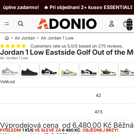
plne zadarmo!
🔥 Pri objednaní 2+ kusov ESSENTIALS zí
Celke
polože
v košík
0
›
›
Air Jordan
Air Jordan 1 Low
Customers rate us 5.0/5 based on 275 reviews.
Jordan 1 Low Eastside Golf Out of the 
Air Jordan 1 Low
Velikost
42
47.5
Výprodejová cena
od 6.480,00 Kč
Běžná
POSLEDNÍ
1 KUS
VE SLEVĚ ZA
6 480 KČ
. OBJEDNEJ BRZY!