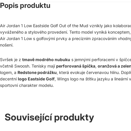
Popis produktu
Air Jordan 1 Low Eastside Golf Out of the Mud vznikly jako kolabora
vyváženého a stylového provedení. Tento model vyniká konceptem, k
Air Jordan 1 Low s golfovými prvky a precizním zpracováním vhodn
nošení.
Svršek je z
tmavě modrého nubuku
s jemnými perforacemi v špičce
včetně Swoosh. Tenisky mají
perforovaná špička
,
oranžová a zelen
logem, a
Redstone podrážku
, která evokuje červenavou hlínu. Doplň
decentní
logo Eastside Golf
, Wings logo na štítku jazyku a lineární
sportovní charakter modelu.
Související produkty