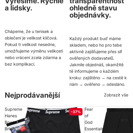
Vyřešíme. Rychle
transparentnost
a lidsky.
ohledně stavu
objednávky.
Chápeme, že u tenisek a
oblečení je velikost klíčová.
Každý produkt buď máme
Pokud ti velikost nesedne,
skladem, nebo ho pro tebe
umožňujeme výměnu velikosti
aktivně zajišťujeme přes síť
nebo vrácení zcela zdarma a
ověřených dodavatelů.
bez komplikací.
Jakmile objednáš, okamžitě
tě informujeme o každém
kroku: zajištěno → na cestě k
nám → ověřeno → odesláno.
Nejprodávanější
Zobrazit vše
Supreme
Fear
-37%
Hanes
of
Boxer
God
Briefs
Essentials