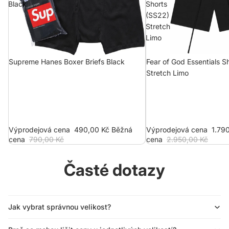
Black
Shorts
(SS22)
Stretch
Limo
Supreme Hanes Boxer Briefs Black
Fear of God Essentials S
Stretch Limo
Výprodejová cena
490,00 Kč
Běžná
Výprodejová cena
1.79
cena
790,00 Kč
cena
2.950,00 Kč
Časté dotazy
Jak vybrat správnou velikost?